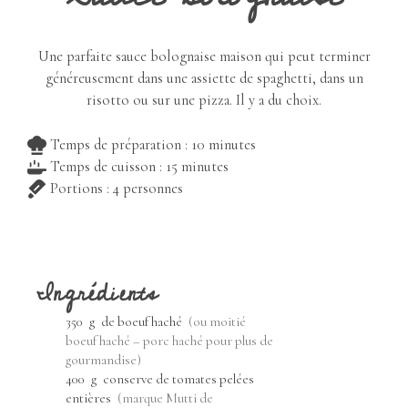
Une parfaite sauce bolognaise maison qui peut terminer
généreusement dans une assiette de spaghetti, dans un
risotto ou sur une pizza. Il y a du choix.
minutes
Temps de préparation :
10
minutes
minutes
Temps de cuisson :
15
minutes
Portions :
4
personnes
Ingrédients
350
g
de boeuf haché
(ou moitié
boeuf haché – porc haché pour plus de
gourmandise)
400
g
conserve de tomates pelées
entières
(marque Mutti de