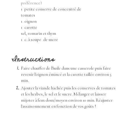
préférence)
1
petite conserve de concentré de
tomates
1
oignon
1
carotte
sel, romarin et thym
1
c. à soupe
de sucre
Instructions
Faire chauffer de l'huile dans une casserole puis faire
revenir l'oignon émincé et la carotte taillée environ 5
min.
Ajouter la viande hachée puis les conserves de tomates
et les herbes, le sel et le sucre. Mélanger et laisser
mijoter à feux doux/moyen environ 10 min. Réajuster
l'assaisonnement en fonction de vos goûts !