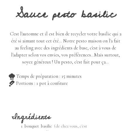
Sauce pesto basilic
C'est l'automne et il est bien de recycler votre basilic qui a
été si aimant tout cet été... Notre pesto maison on l'a fait
au feeling avec des ingrédients de base, c'est à vous de
l'adapter selon vos envies, vos préférences...
Mais surtout,
soyez généreux ! Un pesto, c'est fait pour ça...
minutes
Temps de préparation :
15
minutes
Portions :
1
pot à confiture
Ingrédients
1
bouquet
basilic
(de chez vous, c'est