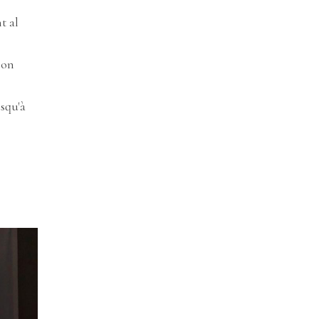
t al
son
squ'à