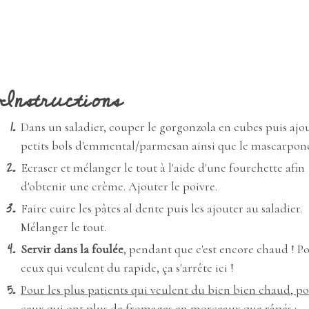
Instructions
Dans un saladier, couper le gorgonzola en cubes puis ajou
petits bols d'emmental/parmesan ainsi que le mascarpon
Ecraser et mélanger le tout à l'aide d'une fourchette afin
d'obtenir une crème. Ajouter le poivre.
Faire cuire les pâtes al dente puis les ajouter au saladier.
Mélanger le tout.
Servir dans la foulée
, pendant que c'est encore chaud ! P
ceux qui veulent du rapide, ça s'arrête ici !
Pour les plus patients qui veulent du bien bien chaud, p
ceux qui ont plus de fromages en morceaux que râpés
: