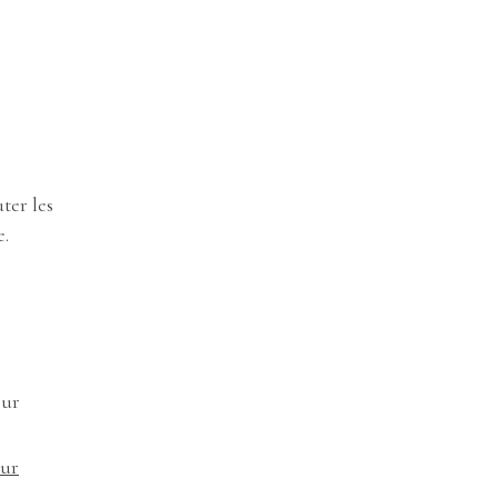
ter les
e.
our
our