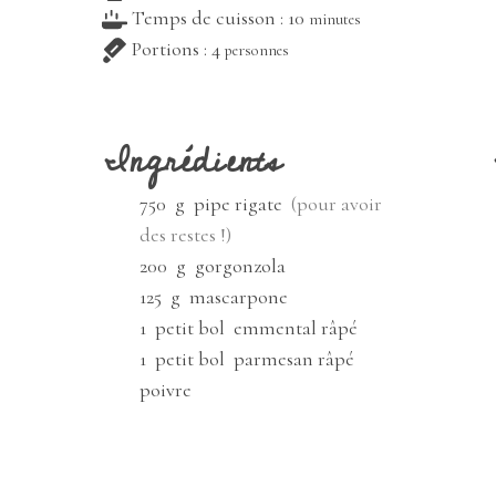
minutes
Temps de cuisson :
10
minutes
Portions :
4
personnes
Ingrédients
750
g
pipe rigate
(pour avoir
des restes !)
200
g
gorgonzola
125
g
mascarpone
1
petit bol
emmental râpé
1
petit bol
parmesan râpé
poivre