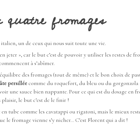
x quatre fromages
italien, un de ceux qui nous suit toute une vie.
en jeter », car le but c’est de pouvoir y utiliser les restes de f
 commencent à s’abîmer.
on équilibre des fromages (tout de même) et le bon choix de past
te persillée
comme du roquefort, du bleu ou du gorgonzola
oir une sauce bien nappante.
Pour ce qui est du dosage en f
plaisir, le but c’est de le finir !
ôt en tube comme les cavatappi ou rigatoni, mais le mieux rest
ue le fromage vienne s’y nicher… C’est Florent qui a dit !