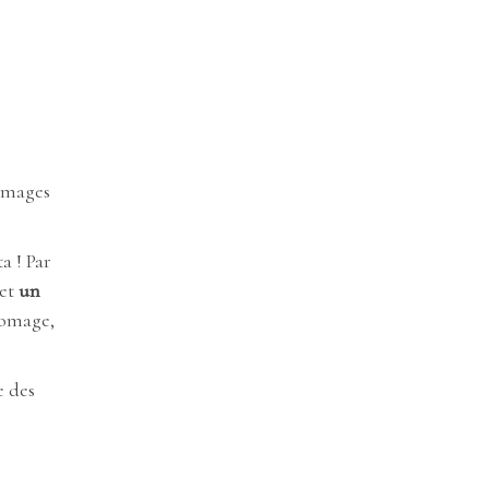
romages
a ! Par
 et
un
romage,
e des